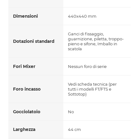
Dimensioni
440x440 mm
Ganci di fissaggio,
guarnizione, piletta, troppo-
Dotazioni standard
pieno e sifone, Imballo in
scatola
Fori Mixer
Nessun foro di serie
Vedi scheda tecnica (per
Foro incasso
tutti i modelli FT/FTS e
Sottotop)
Gocciolatoio
No
Larghezza
44 cm