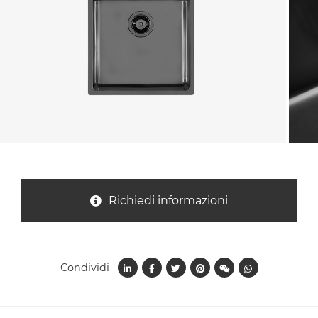
Nazione *
Oggetto *
Messaggio *
Richiedi informazioni
Condividi
Ho letto
l'informativa sulla privacy
e accetto il
trattamento dei dati per le finalità indicate*