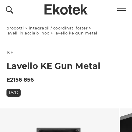
prodotti
Nominativo *
>
integrabili/ coordinati foster
>
lavelli in acciaio inox
>
lavello ke gun metal
KE
Azienda/Privato *
Lavello KE Gun Metal
E2156 856
Nome Azienda
PVD
Email *