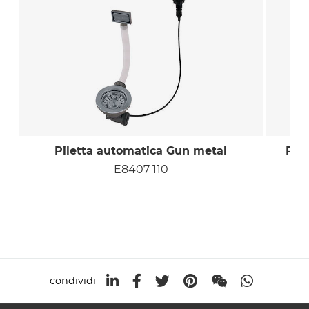
Piletta automatica Gun metal
Pil
E8407 110
condividi