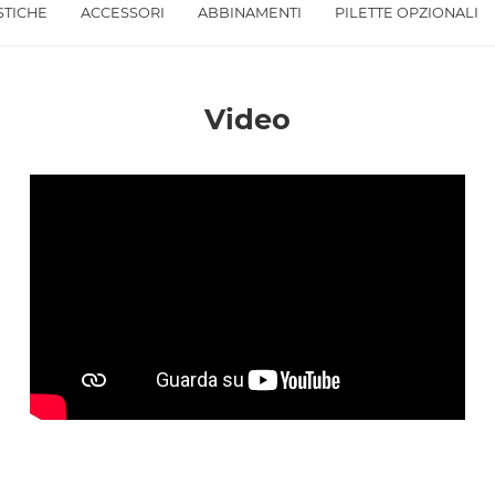
STICHE
ACCESSORI
ABBINAMENTI
PILETTE OPZIONALI
Accetto *
Video