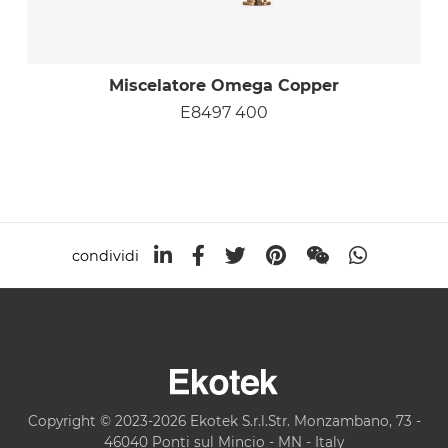
Miscelatore Omega Copper
E8497 400
condividi
Copyright © 2023-2026 Ekotek S.r.l.Str. Monzambano, 73 -
46040 Ponti sul Mincio - MN - Italy