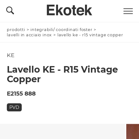
prodotti
Nominativo *
>
integrabili/ coordinati foster
>
lavelli in acciaio inox
>
lavello ke - r15 vintage copper
KE
Azienda/Privato *
Lavello KE - R15 Vintage
Copper
Nome Azienda
E2155 888
PVD
Email *