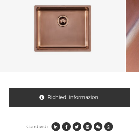
Nazione *
Oggetto *
Messaggio *
Richiedi informazioni
Condividi
Ho letto
l'informativa sulla privacy
e accetto il
trattamento dei dati per le finalità indicate*