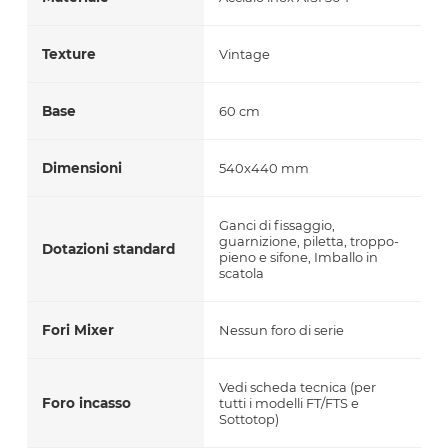
Texture
Vintage
Base
60 cm
Dimensioni
540x440 mm
Ganci di fissaggio,
guarnizione, piletta, troppo-
Dotazioni standard
pieno e sifone, Imballo in
scatola
Fori Mixer
Nessun foro di serie
Vedi scheda tecnica (per
Foro incasso
tutti i modelli FT/FTS e
Sottotop)