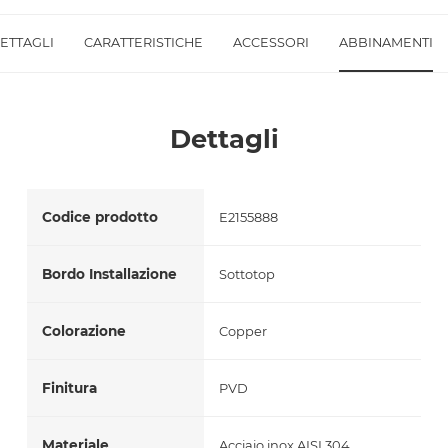
Accetto *
ETTAGLI
CARATTERISTICHE
ACCESSORI
ABBINAMENTI
Dettagli
Codice prodotto
E2155888
Bordo Installazione
Sottotop
Colorazione
Copper
Finitura
PVD
Materiale
Acciaio inox AISI 304