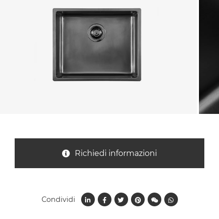
Nazione *
Oggetto *
Messaggio *
Richiedi informazioni
Condividi
Ho letto
l'informativa sulla privacy
e accetto il
trattamento dei dati per le finalità indicate*