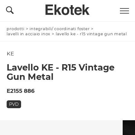
prodotti
Nominativo *
>
integrabili/ coordinati foster
>
lavelli in acciaio inox
>
lavello ke - r15 vintage gun metal
KE
Azienda/Privato *
Lavello KE - R15 Vintage
Gun Metal
Nome Azienda
E2155 886
PVD
Email *