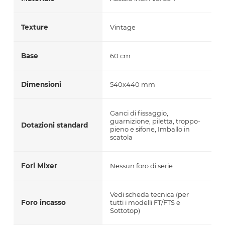
Texture
Vintage
Base
60 cm
Dimensioni
540x440 mm
Ganci di fissaggio,
guarnizione, piletta, troppo-
Dotazioni standard
pieno e sifone, Imballo in
scatola
Fori Mixer
Nessun foro di serie
Vedi scheda tecnica (per
Foro incasso
tutti i modelli FT/FTS e
Sottotop)