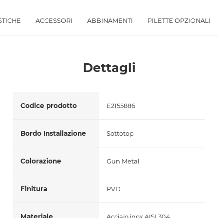
Accetto *
STICHE
ACCESSORI
ABBINAMENTI
PILETTE OPZIONALI
Dettagli
Codice prodotto
E2155886
Bordo Installazione
Sottotop
Colorazione
Gun Metal
Finitura
PVD
Materiale
Acciaio inox AISI 304