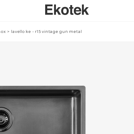
inox
>
lavello ke - r15 vintage gun metal
PERTISE
BAGNO
SPECI
SULENZA PERSONALIZZATA
LAVELLI BAGNO A MISURA - INTEGRABILI
Azienda/Privato *
TAVOLI
ORI DI APPLICAZIONE
LAVELLI BAGNO STAMPATI STANDARD - INTEGRABILI
ANTE
LAVELLI BAGNO SOPRATOP APPOGGIO
ACCESSO
LAVABI PROFESSIONALI INTEGRABILI
Email *
PIATTI DOCCIA
VASCHE DA BAGNO