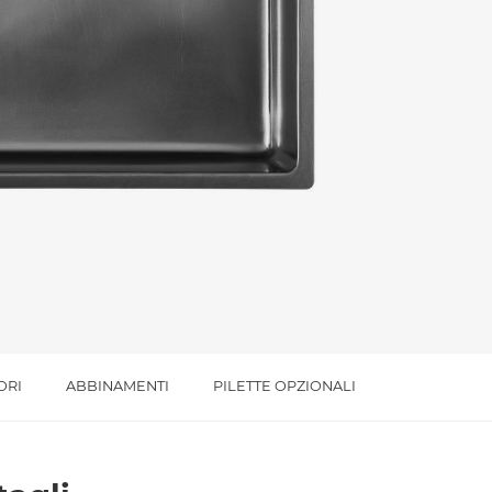
l trattamento dei dati per le finalità indicate*
ORI
ABBINAMENTI
PILETTE OPZIONALI