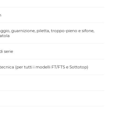
m
aggio, guarnizione, piletta, troppo-pieno e sifone,
atola
i serie
ecnica (per tutti i modelli FT/FTS e Sottotop)