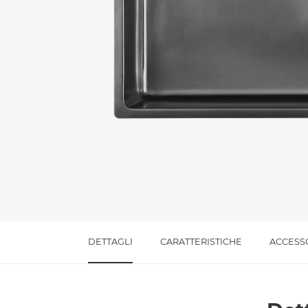
Messaggio *
Ho letto
l'informativa sulla privacy
e accetto i
Accetto *
DETTAGLI
CARATTERISTICHE
ACCESS