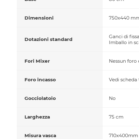
Dimensioni
750x440 m
Ganci di fiss
Dotazioni standard
Imballo in sc
Fori Mixer
Nessun foro d
Foro incasso
Vedi scheda t
Gocciolatoio
No
Larghezza
75 cm
Misura vasca
710x400mm