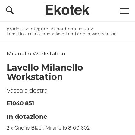
prodotti
Nominativo *
>
integrabili/ coordinati foster
>
lavelli in acciaio inox
>
lavello milanello workstation
Milanello Workstation
Azienda/Privato *
Lavello Milanello
Workstation
Nome Azienda
Vasca a destra
E1040 851
In dotazione
Email *
2 x Griglie Black Milanello 8100 602