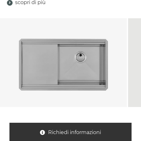
scopri di più
Nazione *
Oggetto *
Messaggio *
Richiedi informazioni
Ho letto
l'informativa sulla privacy
e accetto il
trattamento dei dati per le finalità indicate*