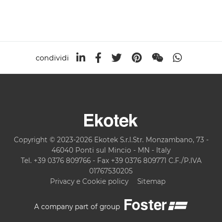
condividi
Copyright © 2023-2026 Ekotek S.r.l.Str. Monzambano, 73 -
46040 Ponti sul Mincio - MN - Italy
Tel. +39 0376 809766 - Fax +39 0376 809771 C.F./P.IVA
01767530205
Privacy e Cookie policy
Sitemap
A company part of group