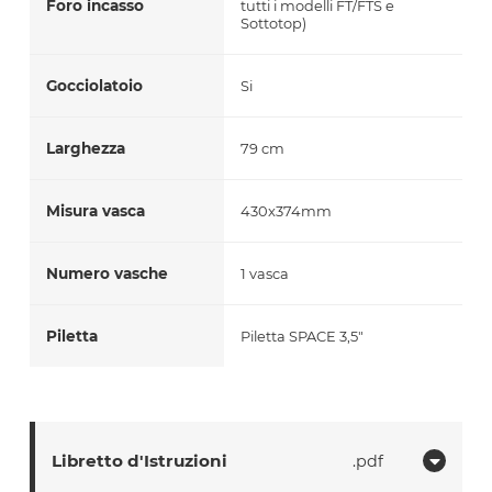
Foro incasso
tutti i modelli FT/FTS e
Sottotop)
Gocciolatoio
Si
Larghezza
79 cm
Misura vasca
430x374mm
Numero vasche
1 vasca
Piletta
Piletta SPACE 3,5"
Libretto d'Istruzioni
pdf