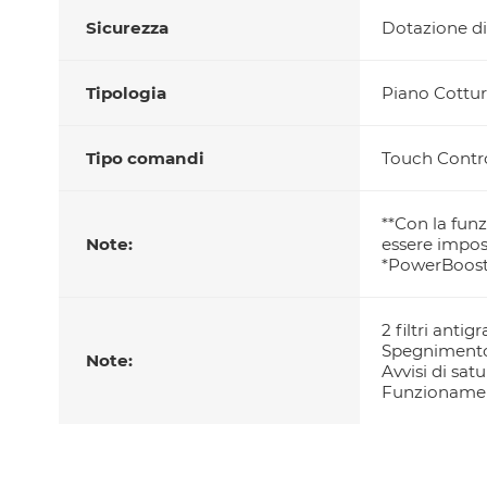
Sicurezza
Dotazione di
Tipologia
Piano Cottur
Tipo comandi
Touch Contr
**Con la fun
Note:
essere impost
*PowerBoos
2 filtri antigr
Spegnimento
Note:
Avvisi di sat
Funzionament