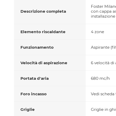
Foster Milan
Descrizione completa
con cappa asp
installazione
Elemento riscaldante
4 zone
Funzionamento
Aspirante (fil
Velocità di aspirazione
6 velocità di
Portata d'aria
680 mc/h
Foro incasso
Vedi scheda t
Griglie
Griglie in gh