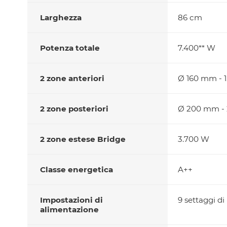
Larghezza
86 cm
Potenza totale
7.400** W
2 zone anteriori
Ø 160 mm - 1
2 zone posteriori
Ø 200 mm - 
2 zone estese Bridge
3.700 W
Classe energetica
A++
Impostazioni di
9 settaggi d
alimentazione