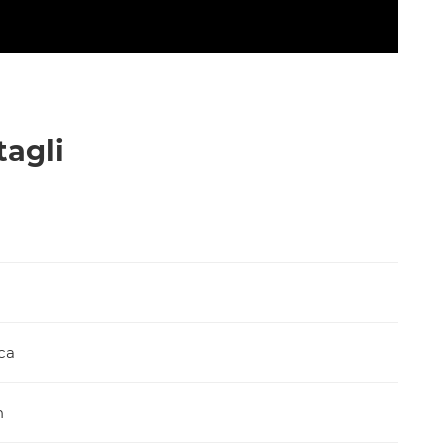
tagli
ca
m