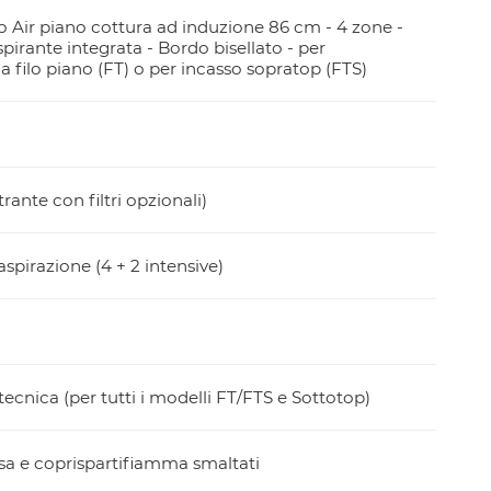
o Air piano cottura ad induzione 86 cm - 4 zone -
irante integrata - Bordo bisellato - per
 a filo piano (FT) o per incasso sopratop (FTS)
trante con filtri opzionali)
 aspirazione (4 + 2 intensive)
ecnica (per tutti i modelli FT/FTS e Sottotop)
isa e coprispartifiamma smaltati