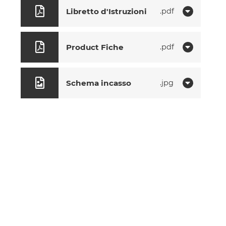
Libretto d'Istruzioni
pdf
Product Fiche
pdf
Schema incasso
jpg