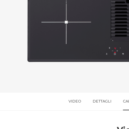
Messaggio *
Ho letto
l'informativa sulla privacy
e accetto i
Accetto *
VIDEO
DETTAGLI
CA