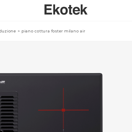
nduzione
>
piano cottura foster milano air
PERTISE
BAGNO
SPECI
SULENZA PERSONALIZZATA
LAVELLI BAGNO A MISURA - INTEGRABILI
Azienda/Privato *
TAVOLI
ORI DI APPLICAZIONE
LAVELLI BAGNO STAMPATI STANDARD - INTEGRABILI
ANTE
LAVELLI BAGNO SOPRATOP APPOGGIO
ACCESSO
LAVABI PROFESSIONALI INTEGRABILI
Email *
PIATTI DOCCIA
VASCHE DA BAGNO