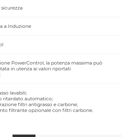
 sicurezza
a a Induzione
ol
zione PowerControl, la potenza massima può
ata in utenza ai valori riportati
t
asso lavabili;
 ritardato automatico;
urazione filtri antigrasso e carbone;
o filtrante opzionale con filtri carbone.