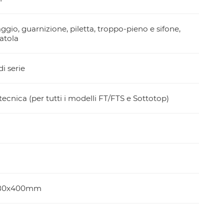
aggio, guarnizione, piletta, troppo-pieno e sifone,
atola
i serie
ecnica (per tutti i modelli FT/FTS e Sottotop)
180x400mm