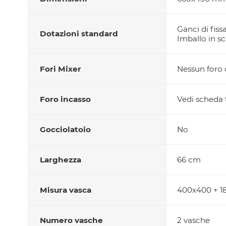
Ganci di fiss
Dotazioni standard
Imballo in sc
Fori Mixer
Nessun foro d
Foro incasso
Vedi scheda t
Gocciolatoio
No
Larghezza
66 cm
Misura vasca
400x400 + 
Numero vasche
2 vasche