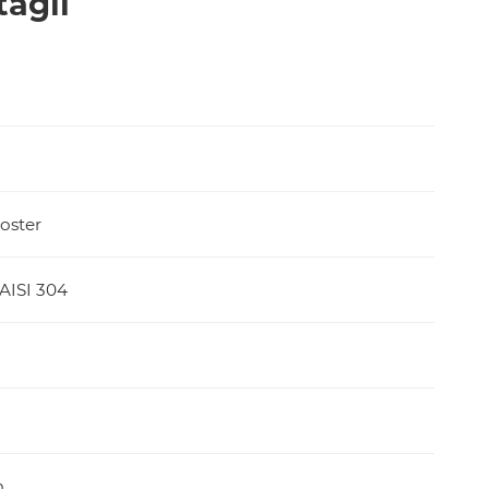
tagli
oster
 AISI 304
m