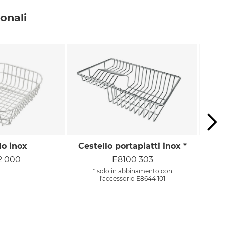
onali
lo inox
Cestello portapiatti inox *
Gr
2 000
E8100 303
* solo in abbinamento con
l'accessorio E8644 101