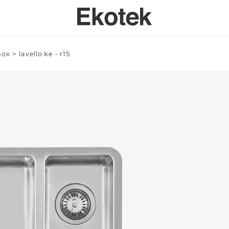
inox
>
lavello ke - r15
PERTISE
BAGNO
SPECI
SULENZA PERSONALIZZATA
LAVELLI BAGNO A MISURA - INTEGRABILI
Azienda/Privato *
TAVOLI
ORI DI APPLICAZIONE
LAVELLI BAGNO STAMPATI STANDARD - INTEGRABILI
ANTE
LAVELLI BAGNO SOPRATOP APPOGGIO
ACCESSO
LAVABI PROFESSIONALI INTEGRABILI
Email *
PIATTI DOCCIA
VASCHE DA BAGNO