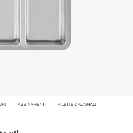
l trattamento dei dati per le finalità indicate*
ORI
ABBINAMENTI
PILETTE OPZIONALI