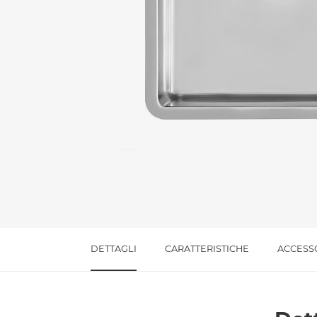
Messaggio *
Ho letto
l'informativa sulla privacy
e accetto i
Accetto *
DETTAGLI
CARATTERISTICHE
ACCESS