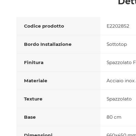
Det
Codice prodotto
E2202852
Bordo Installazione
Sottotop
Finitura
Spazzolato F
Materiale
Acciaio inox
Texture
Spazzolato
Base
80 cm
Dimensioni
660x450 m