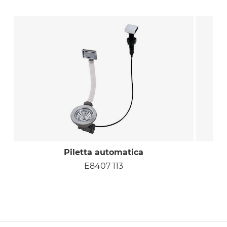
Piletta automatica
P
E8407 113