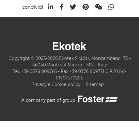
condividi
Copyright © 2023-2026 Ekotek S.r.l.Str. Monzambano, 73 -
46040 Ponti sul Mincio - MN - Italy
Tel. +39 0376 809766 - Fax +39 0376 809771 C.F./P.IVA
01767530205
Privacy e Cookie policy
Sitemap
A company part of group
COOKIE