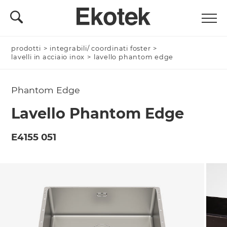
prodotti
Nominativo *
>
integrabili/ coordinati foster
>
lavelli in acciaio inox
>
lavello phantom edge
Phantom Edge
Azienda/Privato *
Lavello Phantom Edge
E4155 051
Nome Azienda
Email *