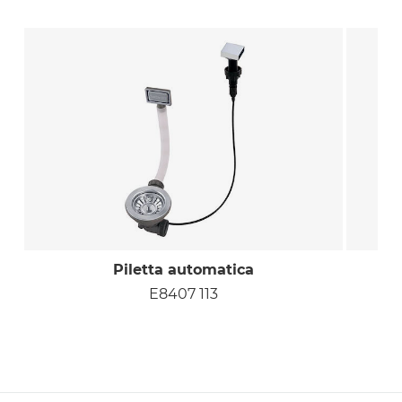
Piletta automatica
P
E8407 113