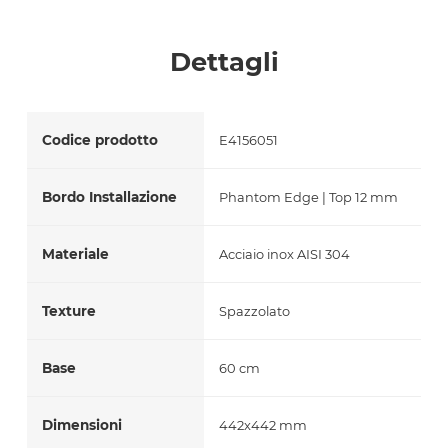
Accetto *
Dettagli
Codice prodotto
E4156051
Bordo Installazione
Phantom Edge | Top 12 mm
Materiale
Acciaio inox AISI 304
Texture
Spazzolato
Base
60 cm
Dimensioni
442x442 mm