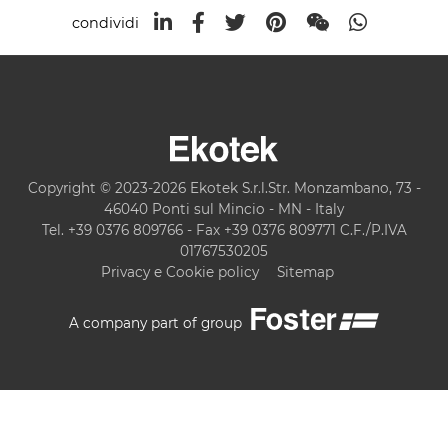
condividi
Copyright © 2023-2026 Ekotek S.r.l.Str. Monzambano, 73 -
46040 Ponti sul Mincio - MN - Italy
Tel. +39 0376 809766 - Fax +39 0376 809771 C.F./P.IVA
01767530205
Privacy e Cookie policy
Sitemap
A company part of group
COOKIE