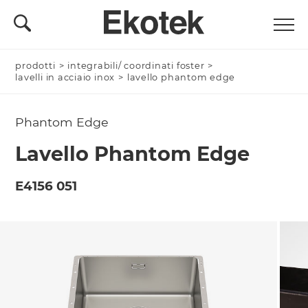
prodotti
Nominativo *
>
integrabili/ coordinati foster
>
lavelli in acciaio inox
>
lavello phantom edge
Phantom Edge
Azienda/Privato *
Lavello Phantom Edge
E4156 051
Nome Azienda
Email *