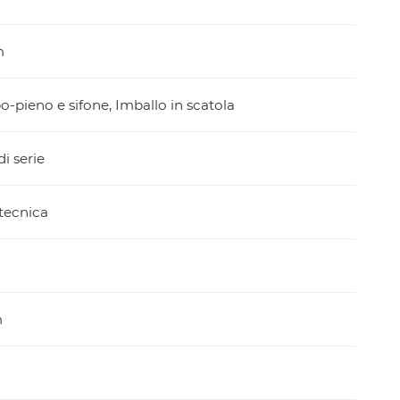
m
po-pieno e sifone, Imballo in scatola
i serie
tecnica
m