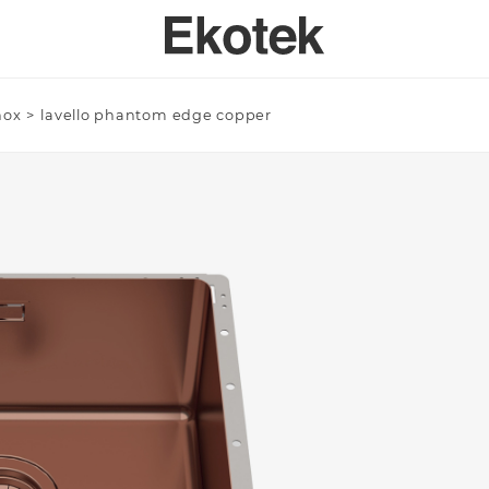
inox
>
lavello phantom edge copper
PERTISE
BAGNO
SPECI
SULENZA PERSONALIZZATA
LAVELLI BAGNO A MISURA - INTEGRABILI
Azienda/Privato *
TAVOLI
ORI DI APPLICAZIONE
LAVELLI BAGNO STAMPATI STANDARD - INTEGRABILI
ANTE
LAVELLI BAGNO SOPRATOP APPOGGIO
ACCESSO
LAVABI PROFESSIONALI INTEGRABILI
Email *
PIATTI DOCCIA
VASCHE DA BAGNO