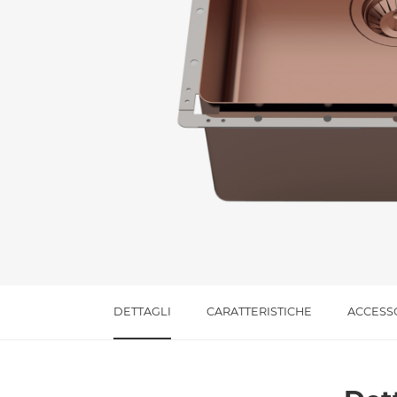
Messaggio *
Ho letto
l'informativa sulla privacy
e accetto i
Accetto *
DETTAGLI
CARATTERISTICHE
ACCESS