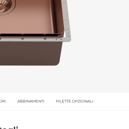
l trattamento dei dati per le finalità indicate*
ORI
ABBINAMENTI
PILETTE OPZIONALI