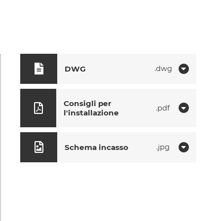
DWG
dwg
Consigli per
pdf
l'installazione
Schema incasso
jpg