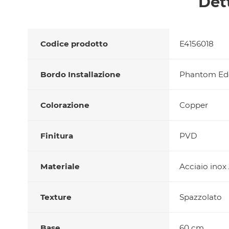
Det
Codice prodotto
E4156018
Bordo Installazione
Phantom Edg
Colorazione
Copper
Finitura
PVD
Materiale
Acciaio inox
Texture
Spazzolato
Base
60 cm