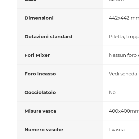
Dimensioni
442x442 m
Dotazioni standard
Piletta, trop
Fori Mixer
Nessun foro d
Foro incasso
Vedi scheda 
Gocciolatoio
No
Misura vasca
400x400m
Numero vasche
1 vasca