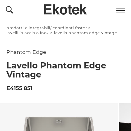
prodotti
Nominativo *
>
integrabili/ coordinati foster
>
lavelli in acciaio inox
>
lavello phantom edge vintage
Phantom Edge
Azienda/Privato *
Lavello Phantom Edge
Vintage
Nome Azienda
E4155 851
Email *