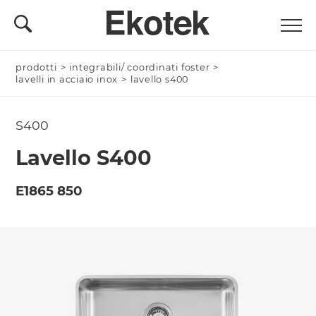
prodotti
Nominativo *
>
integrabili/ coordinati foster
>
lavelli in acciaio inox
>
lavello s400
S400
Azienda/Privato *
Lavello S400
E1865 850
Nome Azienda
Email *