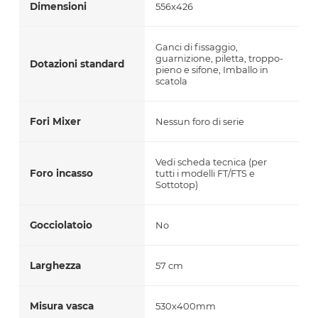
Dimensioni
556x426
Ganci di fissaggio,
guarnizione, piletta, troppo-
Dotazioni standard
pieno e sifone, Imballo in
scatola
Fori Mixer
Nessun foro di serie
Vedi scheda tecnica (per
Foro incasso
tutti i modelli FT/FTS e
Sottotop)
Gocciolatoio
No
Larghezza
57 cm
Misura vasca
530x400mm