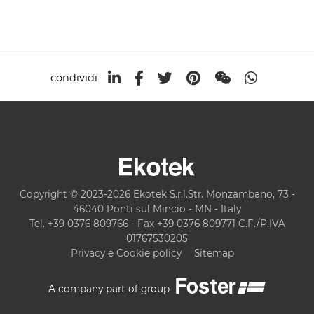
condividi
Copyright © 2023-2026 Ekotek S.r.l.Str. Monzambano, 73 -
46040 Ponti sul Mincio - MN - Italy
Tel. +39 0376 809766 - Fax +39 0376 809771 C.F./P.IVA
01767530205
Privacy e Cookie policy
Sitemap
A company part of group